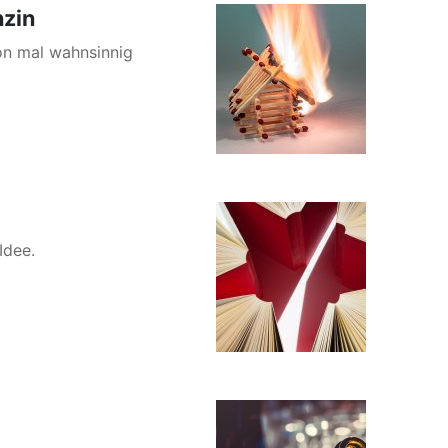
nzin
on mal wahnsinnig
Idee.