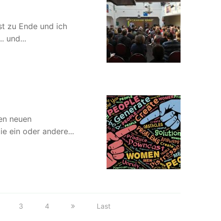
st zu Ende und ich
 und...
den neuen
e ein oder andere...
3
4
Last