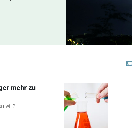
ger mehr zu
n will?