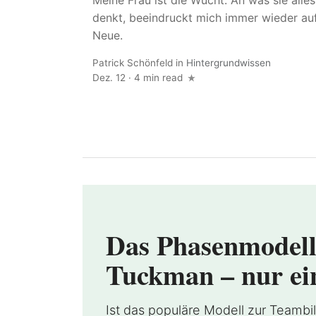
Meine Frau ist die Wucht. An was sie alles
denkt, beeindruckt mich immer wieder au
Neue.
Patrick Schönfeld
in
Hintergrundwissen
Dez. 12
·
4 min read
Das Phasenmodell
Tuckman – nur ei
Ist das populäre Modell zur Teambil