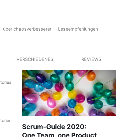
über chaosverbesserer
Leseempfehlungen
VERSCHIEDENES
REVIEWS
d
tories
tories
Scrum-Guide 2020:
One Team, one Product