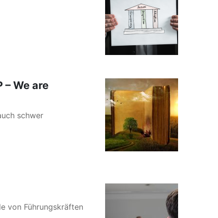
 – We are
 auch schwer
lle von Führungskräften