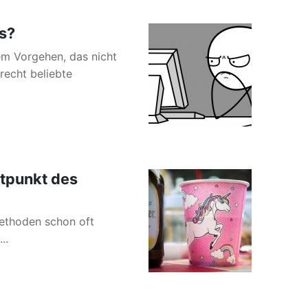
es?
em Vorgehen, das nicht
recht beliebte
itpunkt des
Methoden schon oft
..