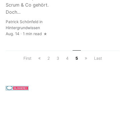
Scrum & Co gehört.
Doch...
Patrick Schönfeld
in
Hintergrundwissen
Aug. 14 · 1 min read
First
2
3
4
5
Last