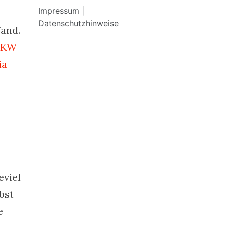
Impressum
|
Datenschutzhinweise
fand.
 KW
ia
eviel
bst
e