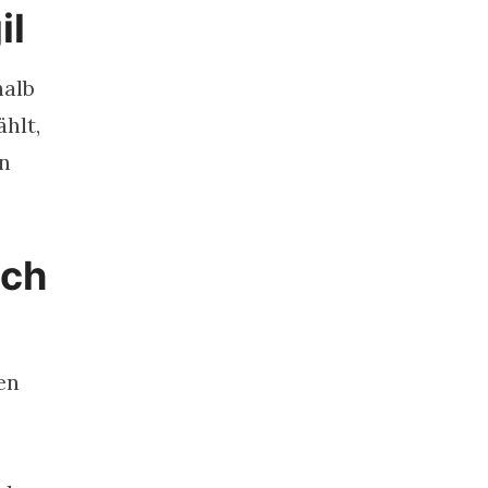
il
halb
hlt,
en
ich
en