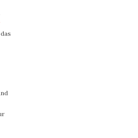
d
y
 das
und
ur