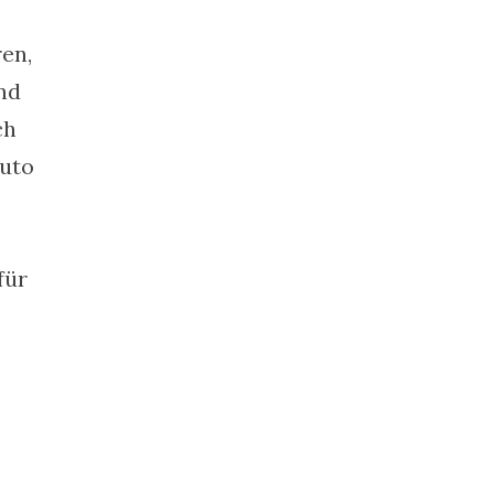
en,
nd
ch
Auto
für