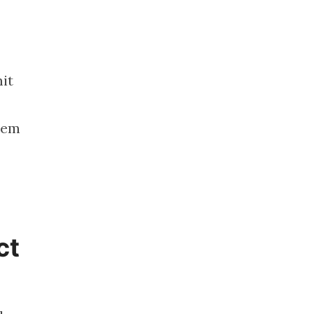
it
inem
ct