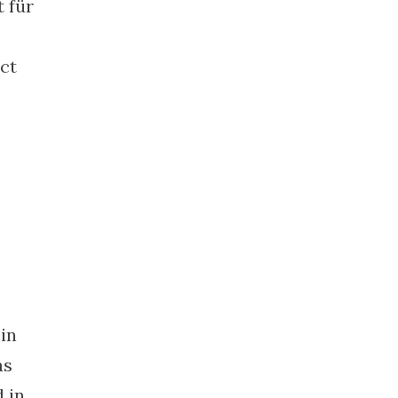
 für
ct
in
as
 in