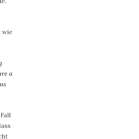
le.
t wie
g
ure a
aus
Fall
dass
cht