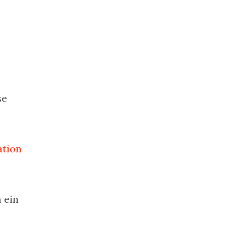
se
ation
 ein