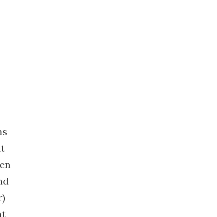
ns
t
ten
nd
r)
ht