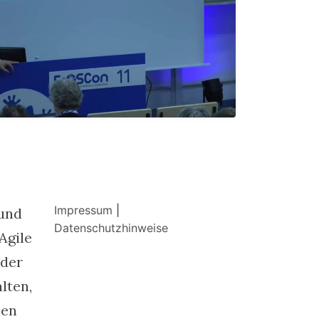
Impressum
|
 und
Datenschutzhinweise
Agile
 der
lten,
len