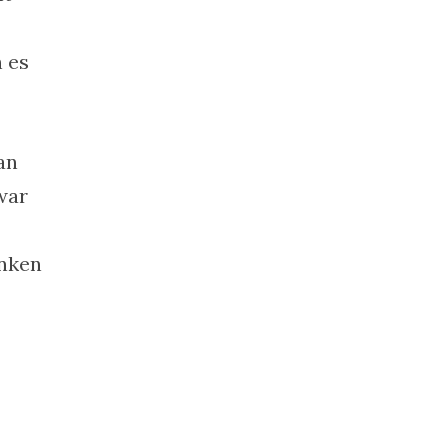
 es
an
war
anken