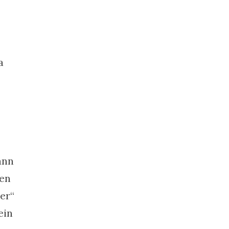
a
ann
ben
er“
ein