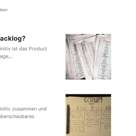
iken
Backlog?
nitiv ist das Product
ge,...
finitiv zusammen und
überschaubares